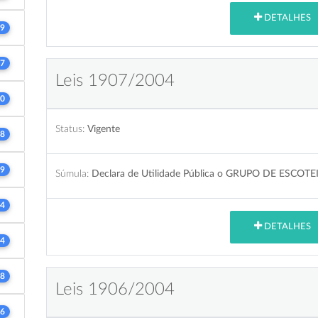
DETALHES
9
7
Leis 1907/2004
0
Status:
Vigente
8
9
Súmula:
Declara de Utilidade Pública o GRUPO DE ESCO
4
DETALHES
4
8
Leis 1906/2004
6