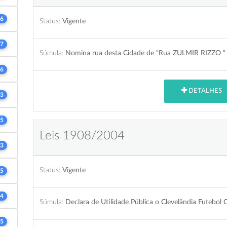
6
Status:
Vigente
7
Súmula:
Nomina rua desta Cidade de “Rua ZULMIR RIZZO “
6
DETALHES
3
5
Leis 1908/2004
3
Status:
Vigente
5
4
Súmula:
Declara de Utilidade Pública o Clevelândia Futebol 
5