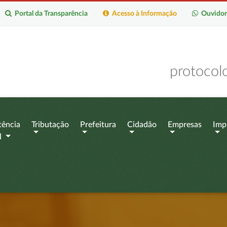
Portal da Transparência
Acesso à Informação
Ouvidor
protocol
tência
Tributação
Prefeitura
Cidadão
Empresas
Imp
l