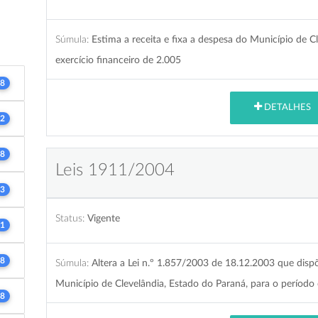
Súmula:
Estima a receita e fixa a despesa do Município de C
exercício financeiro de 2.005
8
DETALHES
2
8
Leis 1911/2004
3
Status:
Vigente
1
8
Súmula:
Altera a Lei n.º 1.857/2003 de 18.12.2003 que d
Município de Clevelândia, Estado do Paraná, para o período
8