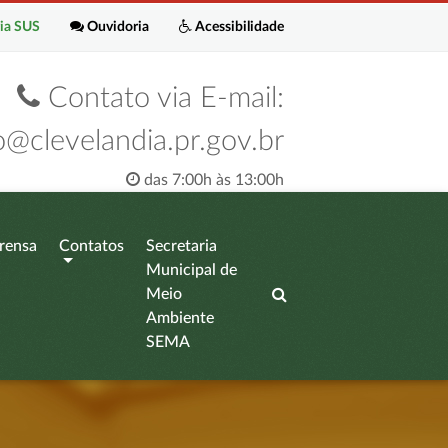
ia SUS
Ouvidoria
Acessibilidade
Contato via E-mail:
o@clevelandia.pr.gov.br
das 7:00h às 13:00h
rensa
Contatos
Secretaria
Municipal de
Meio
Ambiente
SEMA