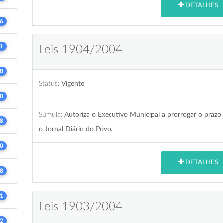
DETALHES
6
1
Leis 1904/2004
0
Status:
Vigente
0
Súmula:
Autoriza o Executivo Municipal a prorrogar o prazo 
8
o Jornal Diário do Povo.
0
DETALHES
8
1
Leis 1903/2004
2