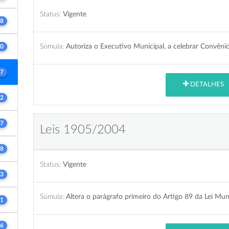
Status:
Vigente
8
Súmula:
Autoriza o Executivo Municipal, a celebrar Convên
0
7
DETALHES
2
7
Leis 1905/2004
8
Status:
Vigente
3
Súmula:
Altera o parágrafo primeiro do Artigo 89 da Lei Mun
1
6