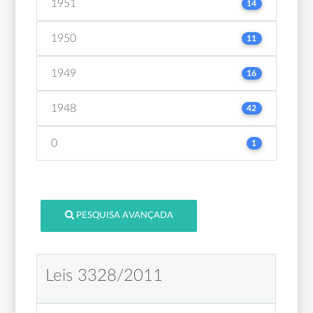
1951
14
1950
11
1949
16
1948
42
0
1
PESQUISA AVANÇADA
Leis 3328/2011