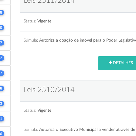
Leis 2511/2014
8
Status:
Vigente
0
Súmula:
Autoriza a doação de imóvel para o Poder Legislativ
7
2
DETALHES
7
Leis 2510/2014
8
3
Status:
Vigente
1
Súmula:
Autoriza o Executivo Municipal a vender através de
6