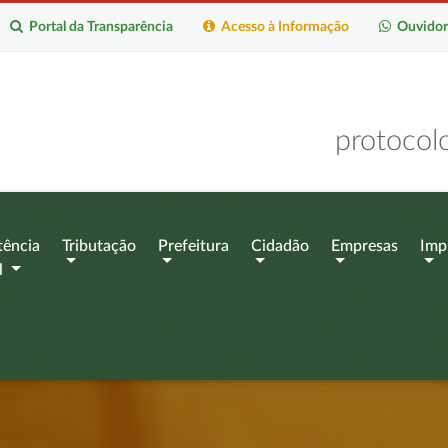
Portal da Transparência
Acesso à Informação
Ouvidor
protocol
tência
Tributação
Prefeitura
Cidadão
Empresas
Imp
l