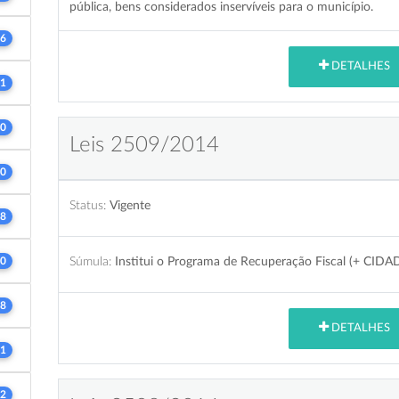
pública, bens considerados inservíveis para o município.
6
DETALHES
1
0
Leis 2509/2014
0
Status:
Vigente
8
Súmula:
Institui o Programa de Recuperação Fiscal (+ CIDAD
0
8
DETALHES
1
2