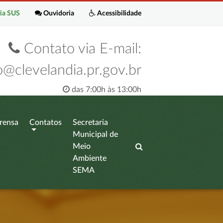
ia SUS
Ouvidoria
Acessibilidade
Contato via E-mail:
o@clevelandia.pr.gov.br
das 7:00h às 13:00h
rensa
Contatos
Secretaria
Municipal de
Meio
Ambiente
SEMA