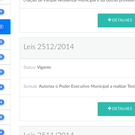
criação de Parque Ambiental Municipal e dá outras providên
9
DETALHES
7
0
Leis 2512/2014
8
Status:
Vigente
9
Súmula:
Autoriza o Poder Executivo Municipal a realizar Test
4
4
DETALHES
8
6