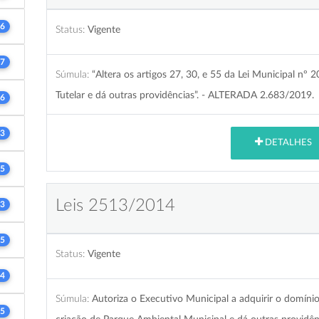
6
Status:
Vigente
7
Súmula:
“Altera os artigos 27, 30, e 55 da Lei Municipal nº
Tutelar e dá outras providências”. - ALTERADA 2.683/2019.
6
3
DETALHES
5
Leis 2513/2014
3
5
Status:
Vigente
4
Súmula:
Autoriza o Executivo Municipal a adquirir o domínio 
5