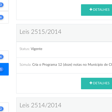
3
DETALHES
6
Leis 2515/2014
Status:
Vigente
6
Súmula:
Cria o Programa 12 (doze) notas no Município de Cle
1
DETALHES
Leis 2514/2014
2