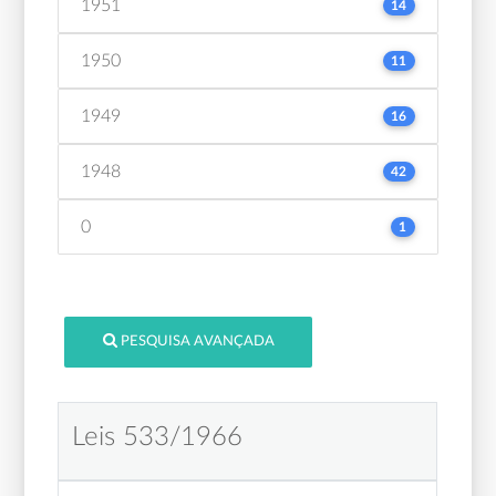
1951
14
1950
11
1949
16
1948
42
0
1
PESQUISA AVANÇADA
Leis 533/1966