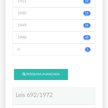
1951
14
1950
11
1949
16
1948
42
0
1
PESQUISA AVANÇADA
Leis 692/1972