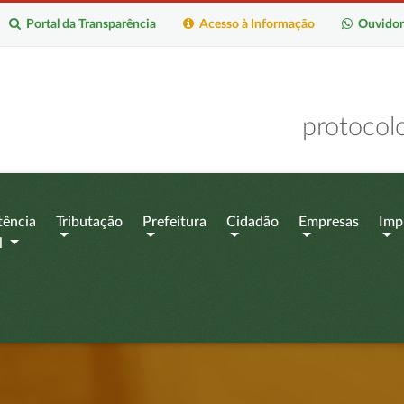
Portal da Transparência
Acesso à Informação
Ouvidor
protocol
tência
Tributação
Prefeitura
Cidadão
Empresas
Imp
l