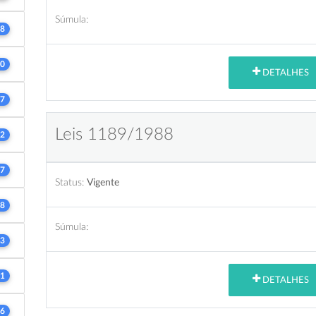
Súmula:
8
0
DETALHES
7
Leis 1189/1988
2
7
Status:
Vigente
8
Súmula:
3
1
DETALHES
6