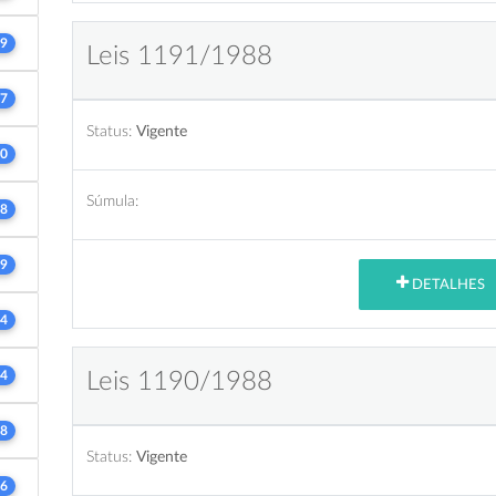
9
Leis 1191/1988
7
Status:
Vigente
0
Súmula:
8
9
DETALHES
4
4
Leis 1190/1988
8
Status:
Vigente
6