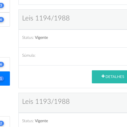
3
Leis 1194/1988
6
Status:
Vigente
Súmula:
6
DETALHES
1
Leis 1193/1988
Status:
Vigente
2