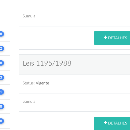
Súmula:
8
DETALHES
2
Leis 1195/1988
8
3
Status:
Vigente
1
Súmula:
8
8
DETALHES