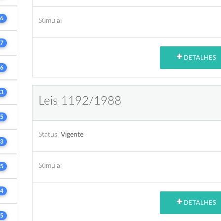
6
Súmula:
7
DETALHES
6
3
Leis 1192/1988
5
Status:
Vigente
3
Súmula:
5
4
DETALHES
5