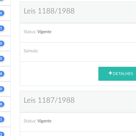
Leis 1188/1988
6
1
Status:
Vigente
0
Súmula:
0
DETALHES
8
0
Leis 1187/1988
8
1
Status:
Vigente
2