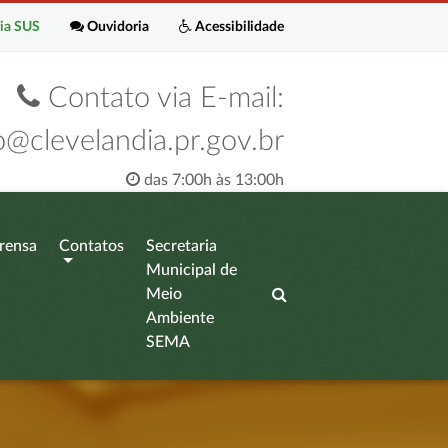
ia SUS
Ouvidoria
Acessibilidade
Contato via E-mail:
o@clevelandia.pr.gov.br
das 7:00h às 13:00h
rensa
Contatos
Secretaria
Municipal de
Meio
Ambiente
SEMA