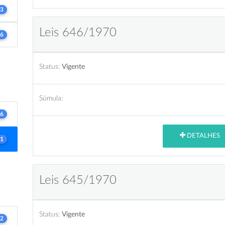
3
Leis 646/1970
6
Status:
Vigente
Súmula:
6
DETALHES
1
Leis 645/1970
Status:
Vigente
2