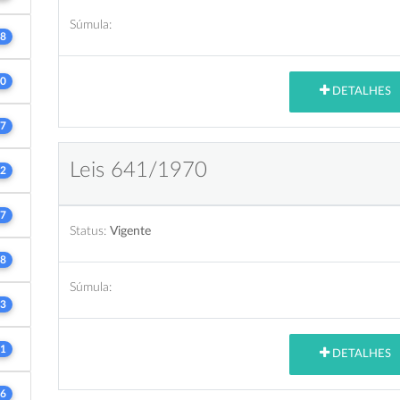
Súmula:
8
0
DETALHES
7
Leis 641/1970
2
7
Status:
Vigente
8
Súmula:
3
1
DETALHES
6