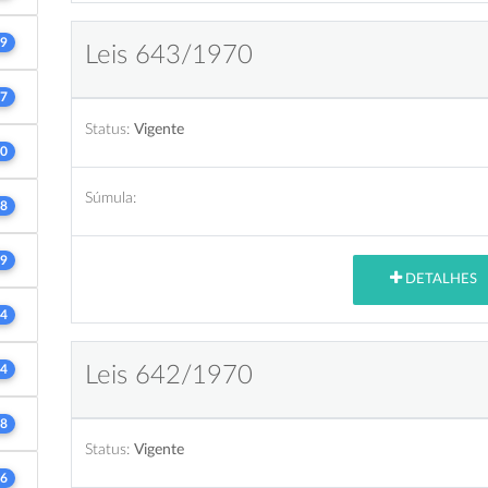
9
Leis 643/1970
7
Status:
Vigente
0
Súmula:
8
9
DETALHES
4
4
Leis 642/1970
8
Status:
Vigente
6