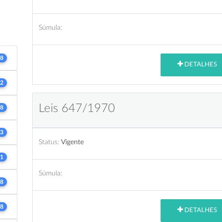
Súmula:
8
DETALHES
2
Leis 647/1970
8
3
Status:
Vigente
1
Súmula:
8
8
DETALHES