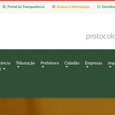
Portal da Transparência
Acesso à Informação
Ouvidor
protocol
tência
Tributação
Prefeitura
Cidadão
Empresas
Imp
l