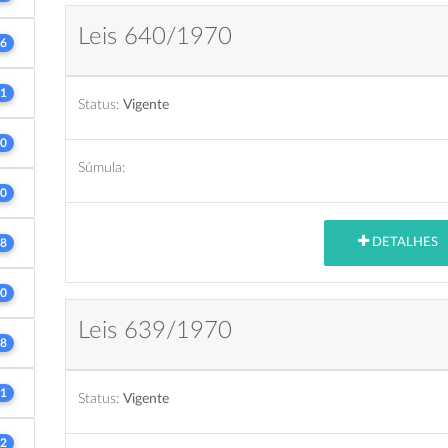
Leis 640/1970
6
1
Status:
Vigente
0
Súmula:
0
DETALHES
8
0
Leis 639/1970
8
1
Status:
Vigente
2