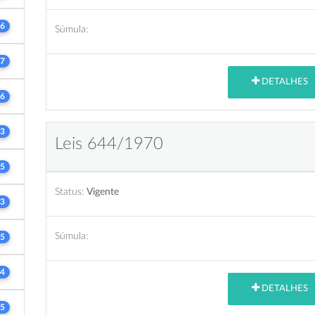
6
Súmula:
7
DETALHES
6
3
Leis 644/1970
5
Status:
Vigente
3
Súmula:
5
4
DETALHES
5