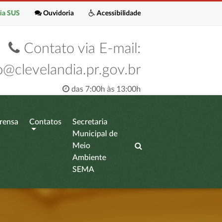
ia SUS
Ouvidoria
Acessibilidade
Contato via E-mail:
o@clevelandia.pr.gov.br
das 7:00h às 13:00h
rensa
Contatos
Secretaria
Municipal de
Meio
Ambiente
SEMA