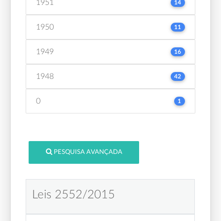
1951
14
1950
11
1949
16
1948
42
0
1
PESQUISA AVANÇADA
Leis 2552/2015