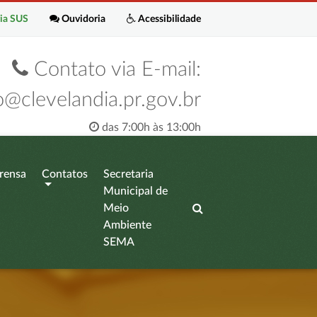
ia SUS
Ouvidoria
Acessibilidade
Contato via E-mail:
o@clevelandia.pr.gov.br
das 7:00h às 13:00h
rensa
Contatos
Secretaria
Municipal de
Meio
Ambiente
SEMA