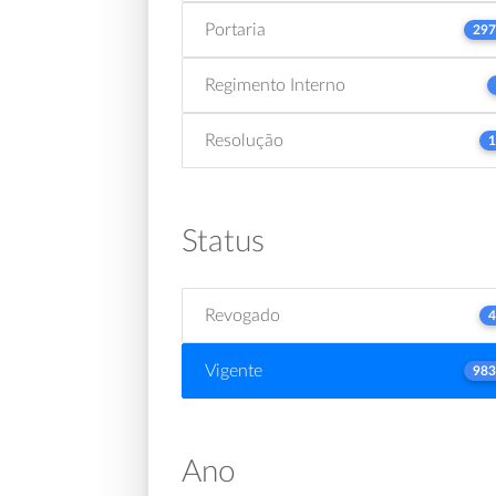
Portaria
297
Regimento Interno
Resolução
1
Status
Revogado
4
Vigente
983
Ano