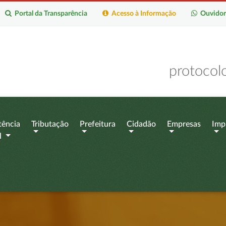
Portal da Transparência
Acesso à Informação
Ouvidor
protocol
tência
Tributação
Prefeitura
Cidadão
Empresas
Imp
l