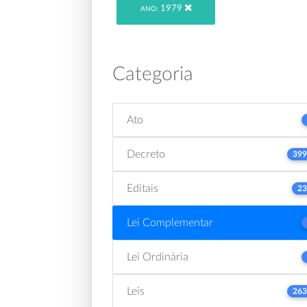
1979
ANO:
Categoria
Ato
Decreto
399
Editais
23
Lei Complementar
Lei Ordinária
Leis
263