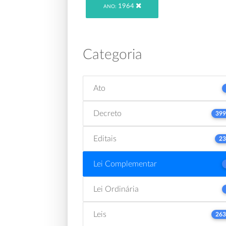
1964
ANO:
Categoria
Ato
Decreto
399
Editais
23
Lei Complementar
Lei Ordinária
Leis
263