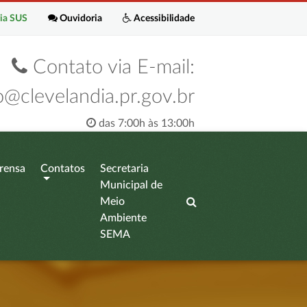
ia SUS
Ouvidoria
Acessibilidade
Contato via E-mail:
o@clevelandia.pr.gov.br
das 7:00h às 13:00h
rensa
Contatos
Secretaria
Municipal de
Meio
Ambiente
SEMA