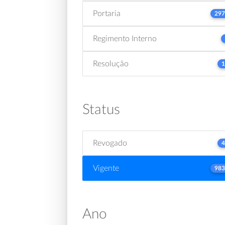
Portaria
297
Regimento Interno
Resolução
1
Status
Revogado
4
Vigente
983
Ano