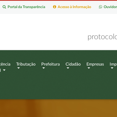
Portal da Transparência
Acesso à Informação
Ouvidor
protocol
tência
Tributação
Prefeitura
Cidadão
Empresas
Imp
l