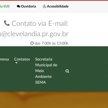
ia SUS
Ouvidoria
Acessibilidade
Contato via E-mail:
o@clevelandia.pr.gov.br
das 7:00h às 13:00h
rensa
Contatos
Secretaria
Municipal de
Meio
Ambiente
SEMA