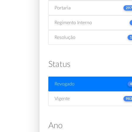
Portaria
297
Regimento Interno
Resolução
1
Status
Revogado
4
Vigente
983
Ano