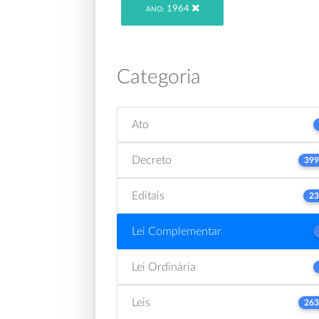
1964
ANO:
Categoria
Ato
Decreto
399
Editais
23
Lei Complementar
Lei Ordinária
Leis
263