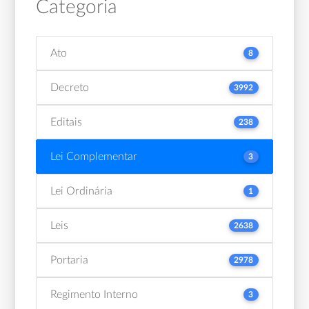
Categoria
Ato
8
Decreto
3992
Editais
238
Lei Complementar
3
Lei Ordinária
1
Leis
2638
Portaria
2978
Regimento Interno
3