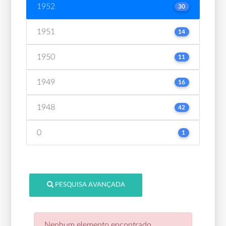
1952
30
1951
14
1950
11
1949
16
1948
42
0
1
PESQUISA AVANÇADA
Nenhum elemento encontrado.