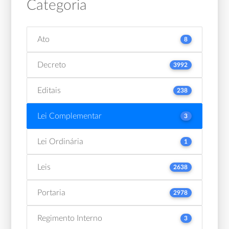
Categoria
Ato
8
Decreto
3992
Editais
238
Lei Complementar
3
Lei Ordinária
1
Leis
2638
Portaria
2978
Regimento Interno
3