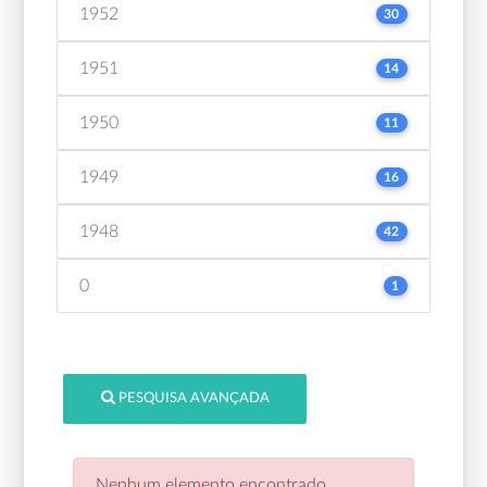
1952
30
1951
14
1950
11
1949
16
1948
42
0
1
PESQUISA AVANÇADA
Nenhum elemento encontrado.