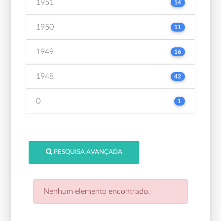
1951
14
1950
11
1949
16
1948
42
0
1
PESQUISA AVANÇADA
Nenhum elemento encontrado.