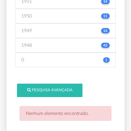
1951
14
1950
11
1949
16
1948
42
0
1
PESQUISA AVANÇADA
Nenhum elemento encontrado.