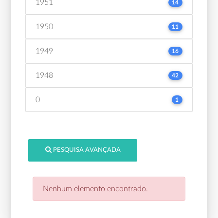
1951
14
1950
11
1949
16
1948
42
0
1
PESQUISA AVANÇADA
Nenhum elemento encontrado.