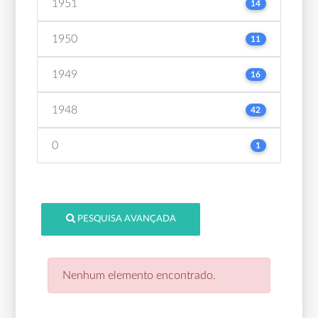
1951
14
1950
11
1949
16
1948
42
0
1
PESQUISA AVANÇADA
Nenhum elemento encontrado.