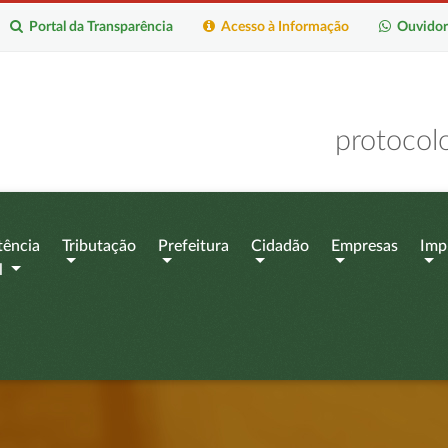
Portal da Transparência
Acesso à Informação
Ouvidor
protocol
tência
Tributação
Prefeitura
Cidadão
Empresas
Imp
l