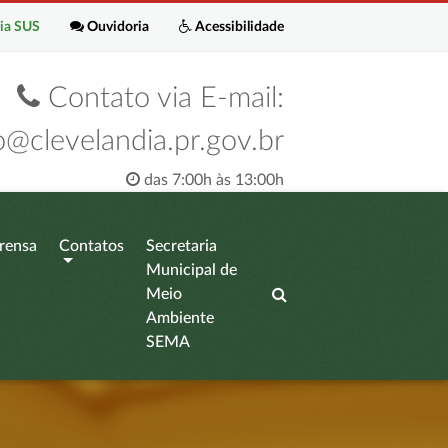
ia SUS
Ouvidoria
Acessibilidade
Contato via E-mail:
o@clevelandia.pr.gov.br
das 7:00h às 13:00h
rensa
Contatos
Secretaria
Municipal de
Meio
Ambiente
SEMA