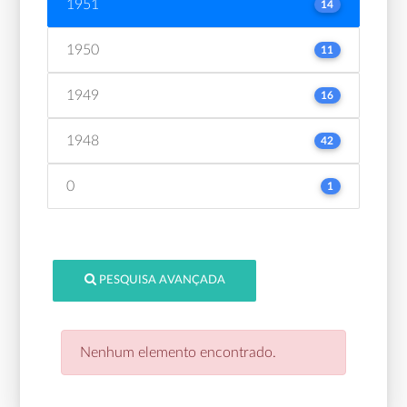
1951
14
1950
11
1949
16
1948
42
0
1
PESQUISA AVANÇADA
Nenhum elemento encontrado.