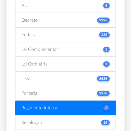
Ato
8
Decreto
3992
Editais
238
Lei Complementar
3
Lei Ordinária
1
Leis
2638
Portaria
2978
Regimento Interno
3
Resolução
16