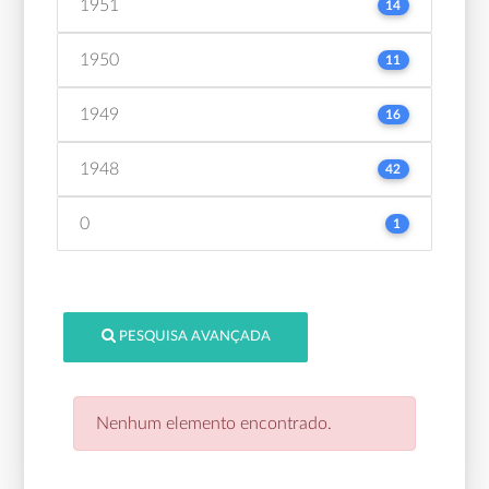
1951
14
1950
11
1949
16
1948
42
0
1
PESQUISA AVANÇADA
Nenhum elemento encontrado.