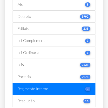
Ato
8
Decreto
3992
Editais
238
Lei Complementar
3
Lei Ordinária
1
Leis
2638
Portaria
2978
Regimento Interno
3
Resolução
16