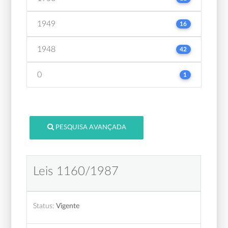
1949
16
1948
42
0
1
PESQUISA AVANÇADA
Leis 1160/1987
Status:
Vigente