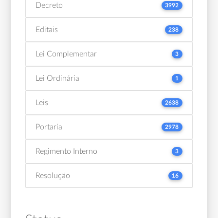
Decreto
3992
Editais
238
Lei Complementar
3
Lei Ordinária
1
Leis
2638
Portaria
2978
Regimento Interno
3
Resolução
16