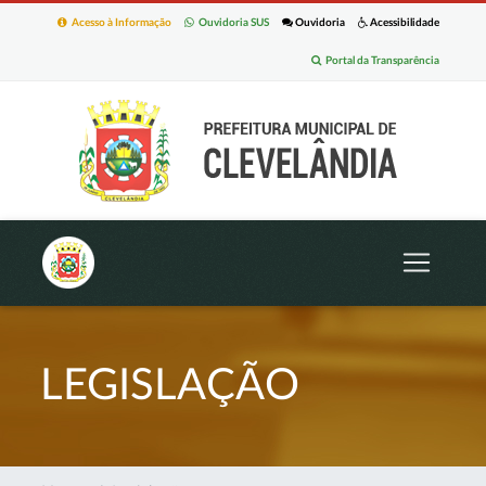
Acesso à Informação
Ouvidoria SUS
Ouvidoria
Acessibilidade
Portal da Transparência
LEGISLAÇÃO