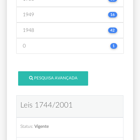
1949
16
1948
42
0
1
PESQUISA AVANÇADA
Leis 1744/2001
Status:
Vigente