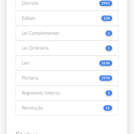
Decreto
3992
Editais
238
Lei Complementar
3
Lei Ordinária
1
Leis
2638
Portaria
2978
Regimento Interno
3
Resolução
16