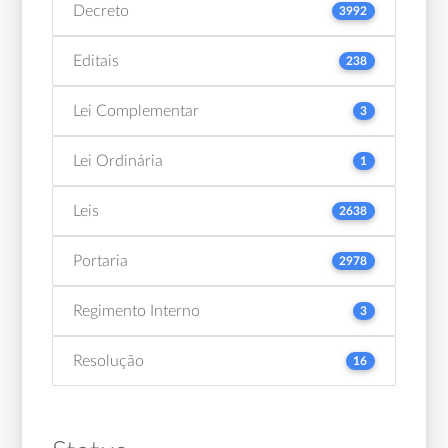
Decreto
3992
Editais
238
Lei Complementar
3
Lei Ordinária
1
Leis
2638
Portaria
2978
Regimento Interno
3
Resolução
16