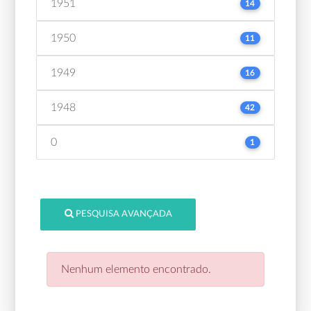
1951
14
1950
11
1949
16
1948
42
0
1
PESQUISA AVANÇADA
Nenhum elemento encontrado.