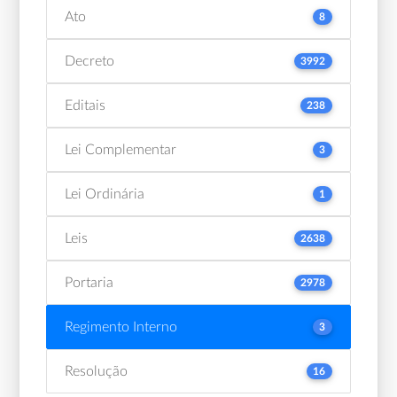
Ato
8
Decreto
3992
Editais
238
Lei Complementar
3
Lei Ordinária
1
Leis
2638
Portaria
2978
Regimento Interno
3
Resolução
16