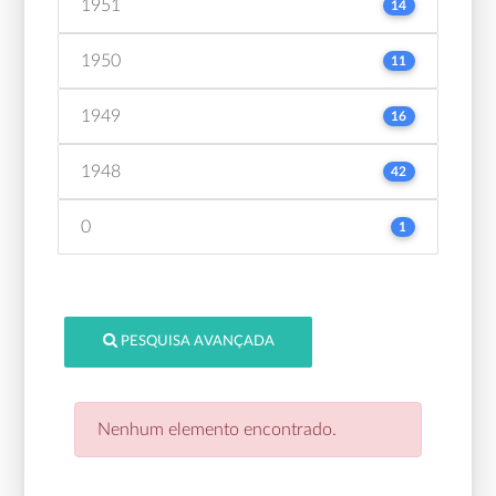
1951
14
1950
11
1949
16
1948
42
0
1
PESQUISA AVANÇADA
Nenhum elemento encontrado.