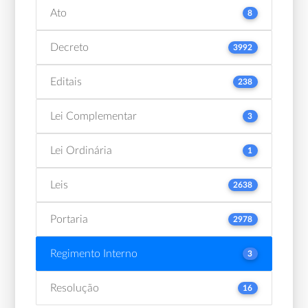
Ato
8
Decreto
3992
Editais
238
Lei Complementar
3
Lei Ordinária
1
Leis
2638
Portaria
2978
Regimento Interno
3
Resolução
16