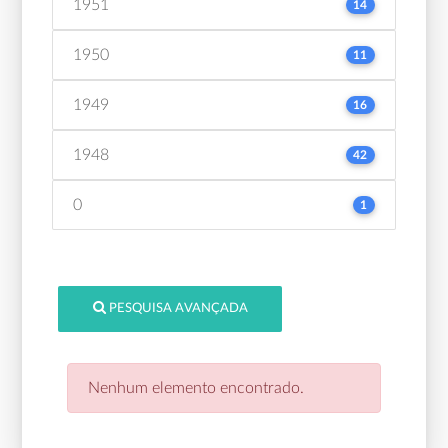
1951
14
1950
11
1949
16
1948
42
0
1
PESQUISA AVANÇADA
Nenhum elemento encontrado.