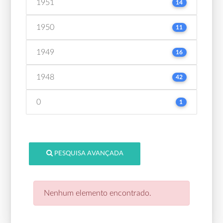
1951
14
1950
11
1949
16
1948
42
0
1
PESQUISA AVANÇADA
Nenhum elemento encontrado.