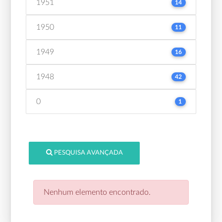
1951
14
1950
11
1949
16
1948
42
0
1
PESQUISA AVANÇADA
Nenhum elemento encontrado.