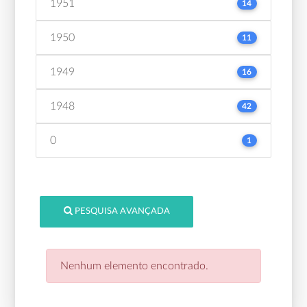
1951
14
1950
11
1949
16
1948
42
0
1
PESQUISA AVANÇADA
Nenhum elemento encontrado.