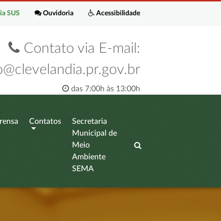
ia SUS
Ouvidoria
Acessibilidade
Contato via E-mail:
o@clevelandia.pr.gov.br
das 7:00h às 13:00h
rensa
Contatos
Secretaria
Municipal de
Meio
Ambiente
SEMA