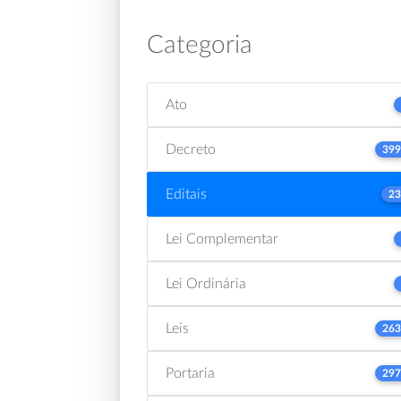
Categoria
Ato
Decreto
399
Editais
23
Lei Complementar
Lei Ordinária
Leis
263
Portaria
297