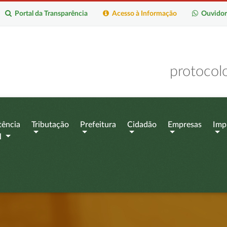
Portal da Transparência
Acesso à Informação
Ouvidor
protocol
tência
Tributação
Prefeitura
Cidadão
Empresas
Imp
l