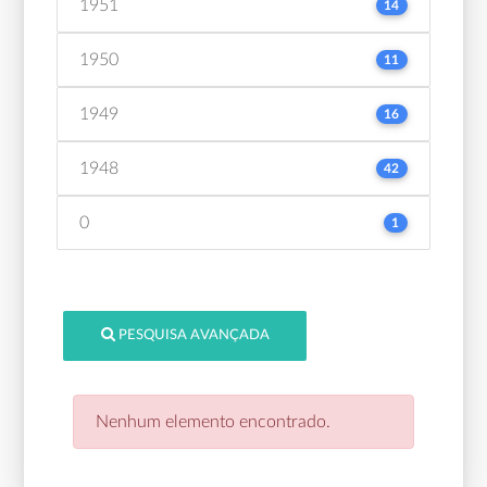
1951
14
1950
11
1949
16
1948
42
0
1
PESQUISA AVANÇADA
Nenhum elemento encontrado.