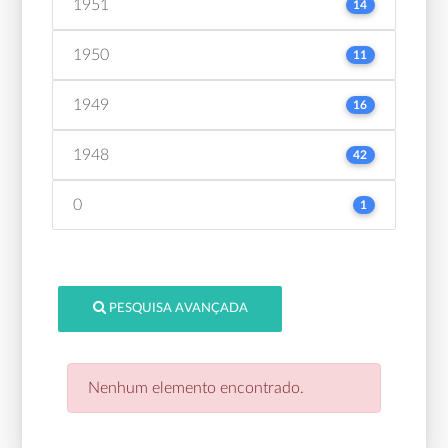
1951
14
1950
11
1949
16
1948
42
0
1
PESQUISA AVANÇADA
Nenhum elemento encontrado.