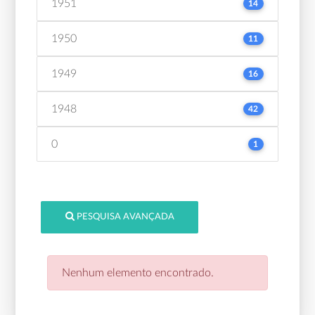
1951
14
1950
11
1949
16
1948
42
0
1
PESQUISA AVANÇADA
Nenhum elemento encontrado.