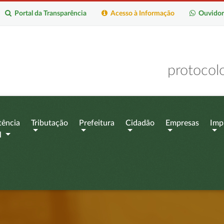
Portal da Transparência
Acesso à Informação
Ouvidor
protocol
tência
Tributação
Prefeitura
Cidadão
Empresas
Imp
l