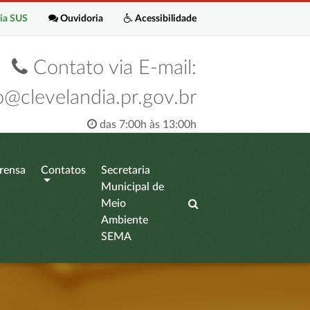
ia SUS
Ouvidoria
Acessibilidade
Contato via E-mail:
o@clevelandia.pr.gov.br
das 7:00h às 13:00h
rensa
Contatos
Secretaria
Municipal de
Meio
Ambiente
SEMA