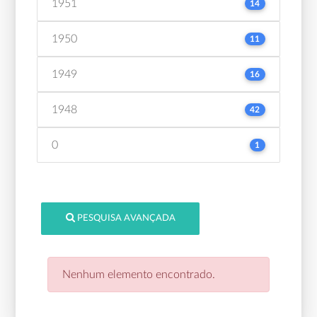
1951
14
1950
11
1949
16
1948
42
0
1
PESQUISA AVANÇADA
Nenhum elemento encontrado.