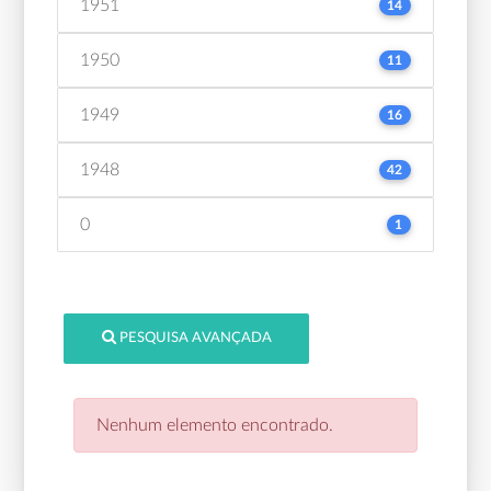
1951
14
1950
11
1949
16
1948
42
0
1
PESQUISA AVANÇADA
Nenhum elemento encontrado.