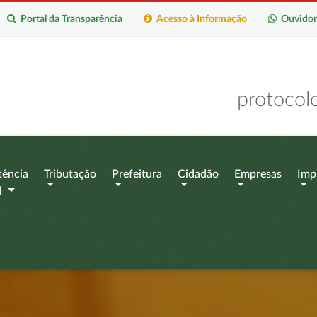
Portal da Transparência
Acesso à Informação
Ouvidor
protocol
tência
Tributação
Prefeitura
Cidadão
Empresas
Imp
l