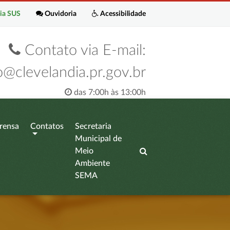
ia SUS
Ouvidoria
Acessibilidade
Contato via E-mail:
o@clevelandia.pr.gov.br
das 7:00h às 13:00h
rensa
Contatos
Secretaria
Municipal de
Meio
Ambiente
SEMA