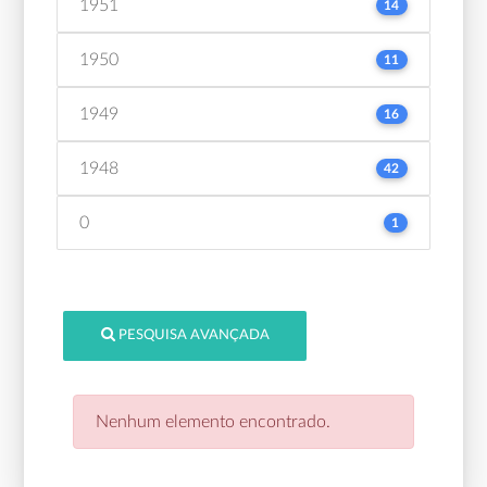
1951
14
1950
11
1949
16
1948
42
0
1
PESQUISA AVANÇADA
Nenhum elemento encontrado.