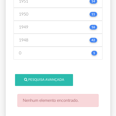
1951
14
1950
11
1949
16
1948
42
0
1
PESQUISA AVANÇADA
Nenhum elemento encontrado.