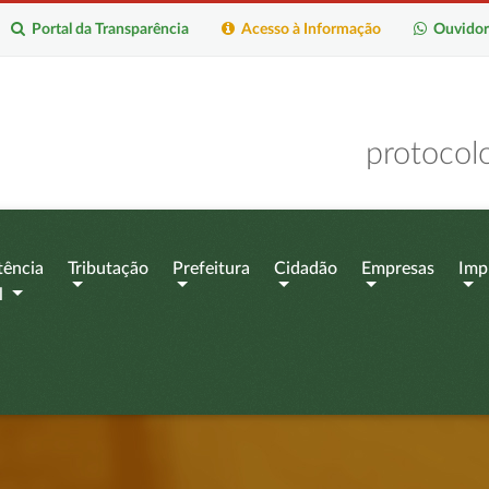
Portal da Transparência
Acesso à Informação
Ouvidor
protocol
tência
Tributação
Prefeitura
Cidadão
Empresas
Imp
l