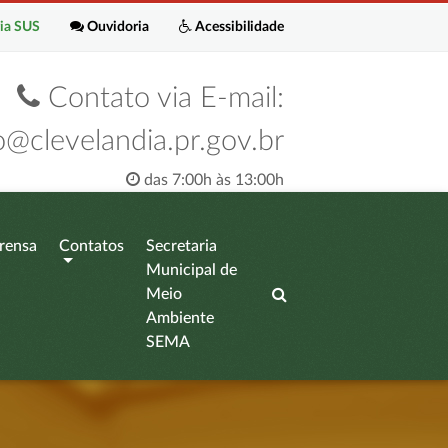
ia SUS
Ouvidoria
Acessibilidade
Contato via E-mail:
o@clevelandia.pr.gov.br
das 7:00h às 13:00h
rensa
Contatos
Secretaria
Municipal de
Meio
Ambiente
SEMA