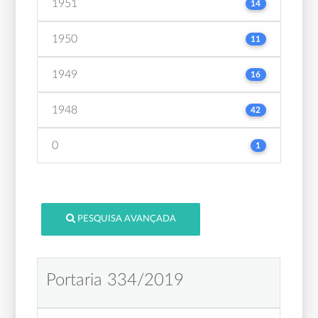
1951
14
1950
11
1949
16
1948
42
0
1
PESQUISA AVANÇADA
Portaria 334/2019