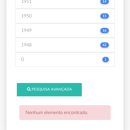
1951
14
1950
11
1949
16
1948
42
0
1
PESQUISA AVANÇADA
Nenhum elemento encontrado.