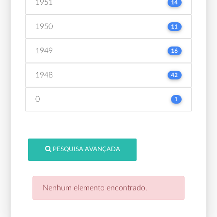
1951
14
1950
11
1949
16
1948
42
0
1
PESQUISA AVANÇADA
Nenhum elemento encontrado.