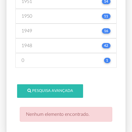
1951
14
1950
11
1949
16
1948
42
0
1
PESQUISA AVANÇADA
Nenhum elemento encontrado.