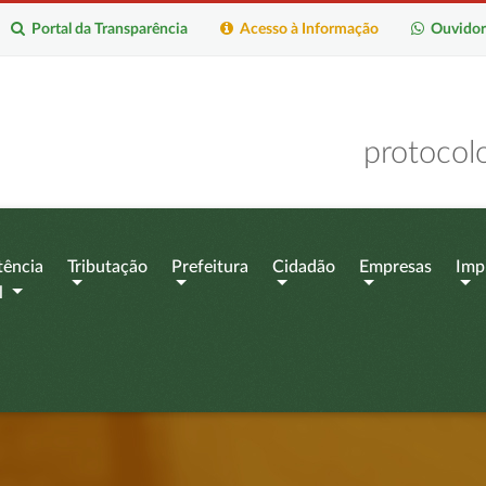
Portal da Transparência
Acesso à Informação
Ouvidor
protocol
tência
Tributação
Prefeitura
Cidadão
Empresas
Imp
l