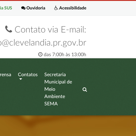
ia SUS
Ouvidoria
Acessibilidade
Contato via E-mail:
o@clevelandia.pr.gov.br
das 7:00h às 13:00h
rensa
Contatos
Secretaria
Municipal de
Meio
Ambiente
SEMA