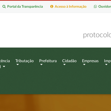
Portal da Transparência
Acesso à Informação
Ouvidor
protocol
tência
Tributação
Prefeitura
Cidadão
Empresas
Imp
l