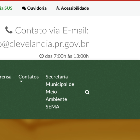
ia SUS
Ouvidoria
Acessibilidade
Contato via E-mail:
o@clevelandia.pr.gov.br
das 7:00h às 13:00h
rensa
Contatos
Secretaria
Municipal de
Meio
Ambiente
SEMA