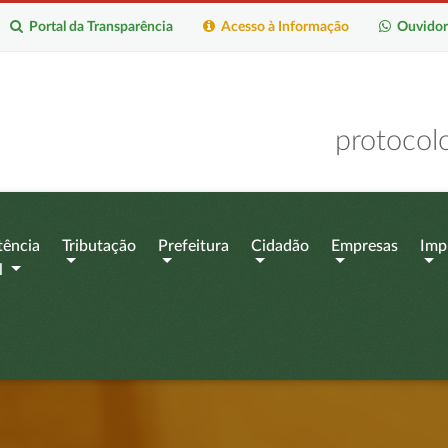
Portal da Transparência
Acesso à Informação
Ouvidor
protocol
tência
Tributação
Prefeitura
Cidadão
Empresas
Imp
l