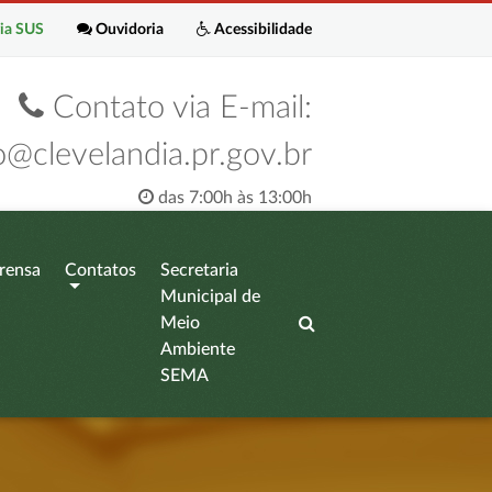
ia SUS
Ouvidoria
Acessibilidade
Contato via E-mail:
o@clevelandia.pr.gov.br
das 7:00h às 13:00h
rensa
Contatos
Secretaria
Municipal de
Meio
Ambiente
SEMA