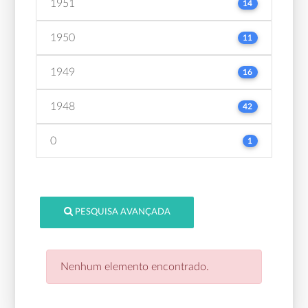
1951
14
1950
11
1949
16
1948
42
0
1
PESQUISA AVANÇADA
Nenhum elemento encontrado.