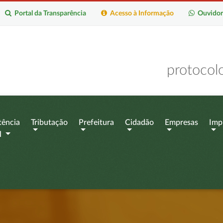
Portal da Transparência
Acesso à Informação
Ouvidor
protocol
tência
Tributação
Prefeitura
Cidadão
Empresas
Imp
l