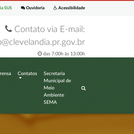
ia SUS
Ouvidoria
Acessibilidade
Contato via E-mail:
o@clevelandia.pr.gov.br
das 7:00h às 13:00h
rensa
Contatos
Secretaria
Municipal de
Meio
Ambiente
SEMA