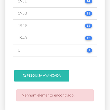
1951
14
1950
11
1949
16
1948
42
0
1
PESQUISA AVANÇADA
Nenhum elemento encontrado.